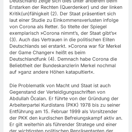
Deutschland zeige sich dies unter anderem beim
Erstarken der Rechten (Querdenker) und der linken
Kritik(un)fähigkeit (2). Der Staat präsentiert sich
laut einer Studie zu Einkommensverlusten infolge
von Corona als Retter. So titelte der Spiegel
exemplarisch »Corona nimmt’s, der Staat gibt’s«
(3). Auch das Vertrauen in die politischen Eliten
Deutschlands sei erstarkt. »Corona war für Merkel
der Game Changer« heißt es beim
Deutschlandfunk (4). Demnach habe Corona die
Beliebtheit der Bundeskanzlerin Merkel nochmal
auf »ganz andere Höhen katapultiert«.
Die Problematik von Macht und Staat ist auch
Gegenstand der Verteidigungsschriften von
Abdullah Öcalan. Er führte von der Gründung der
Arbeiterpartei Kurdistans (PKK) 1978 bis zu seiner
Entführung am 15. Februar 1999 als Vorsitzender
der PKK den kurdischen Befreiungskampf aktiv an.
Er gilt weiterhin als führender Stratege und einer
der wichtigsten politischen Repräsentanten der