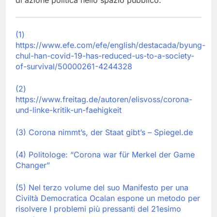
di azione politica nello spazio pubblico.
(1)
https://www.efe.com/efe/english/destacada/byung-
chul-han-covid-19-has-reduced-us-to-a-society-
of-survival/50000261-4244328
(2)
https://www.freitag.de/autoren/elisvoss/corona-
und-linke-kritik-un-faehigkeit
(3) Corona nimmt’s, der Staat gibt’s – Spiegel.de
(4) Politologe: “Corona war für Merkel der Game
Changer”
(5) Nel terzo volume del suo Manifesto per una
Civiltà Democratica Ocalan espone un metodo per
risolvere I problemi più pressanti del 21esimo