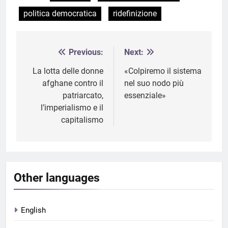
politica democratica
ridefinizione
Previous:
Next:
Navigazione
articoli
La lotta delle donne
«Colpiremo il sistema
afghane contro il
nel suo nodo più
patriarcato,
essenziale»
l’imperialismo e il
capitalismo
Other languages
English