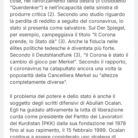
cose, nel rafforzamento della destra (il cosiddetto
“Querdenker”) e nell’incapacità della sinistra di
produrre critica (2). Secondo uno studio riguardo
la perdita di reddito a seguito del coronavirus, lo
stato si presenta come salvatore. Sul Der Spiegel,
per esempio, campeggiava il titolo “Il Corona
prende, lo Stato dà” (3). Anche la fiducia nelle
élites politiche tedesche è diventata più forte.
Secondo il Deutshlandfunk (3), “il Corona è stato il
cambio di gioco per Merkel”. Secondo il rapporto,
il coronavirus ha catapultato ancora una volta la
popolarità della Cancelliera Merkel su “altezze
completamente diverse”.
Il problema del potere e dello stato è anche il
soggetto degli scritti difensivi di Abullah Ocalan.
Egli ha guidato attivamente la lotta di liberazione
curda come presidente del Partito dei Lavoratori
del Kurdistan (PKK) dalla sua fondazione nel 1978
fino al suo rapimento, il 15 febbraio 1999. Ocalan
continua a essere considerato uno stratega di