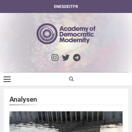
Skip
EN
ES
DE
IT
FR
to
content
Academy Of
Democratic
Modernity
Analysen