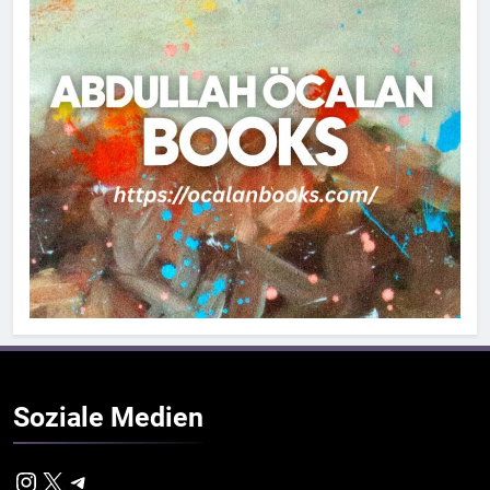
Soziale
Medien
Instagram
X
Telegram