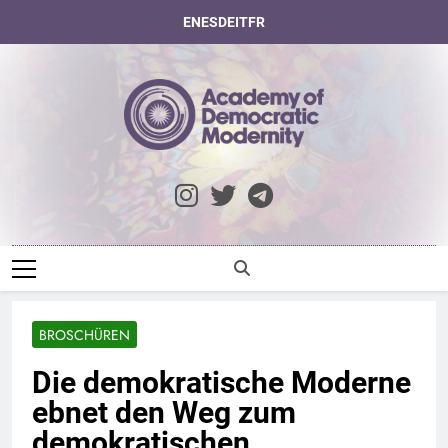
Skip
EN
ES
DE
IT
FR
to
content
Academy Of
Democratic
Modernity
BROSCHÜREN
Die demokratische Moderne
ebnet den Weg zum
demokratischen