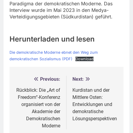
Paradigma der demokratischen Moderne. Das
Interview wurde im Mai 2023 in den Medya-
Verteidigungsgebieten (Südkurdistan) geführt.
Herunterladen und lesen
Die demokratische Moderne ebnet den Weg zum
demokratischen Sozialismus (PDF)
Download
Previous:
Next:
Beitragsnavigation
Rückblick: Die „Art of
Kurdistan und der
Freedom“-Konferenz
Mittlere Osten:
organisiert von der
Entwicklungen und
Akademie der
demokratische
Demokratischen
Lösungsperspektiven
Moderne