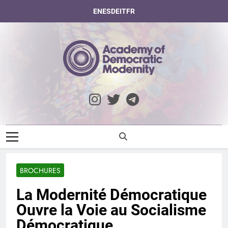
Skip
EN
ES
DE
IT
FR
to
content
Academy Of
Democratic
Modernity
BROCHURES
La Modernité Démocratique
Ouvre la Voie au Socialisme
Démocratique