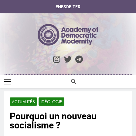
Skip
EN
ES
DE
IT
FR
to
content
Academy Of
Democratic
Modernity
ACTUALITÉS
IDÉOLOGIE
Pourquoi un nouveau
socialisme ?