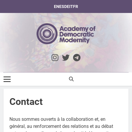
Skip
EN
ES
DE
IT
FR
to
content
Academy Of
Democratic
Modernity
Contact
Nous sommes ouverts à la collaboration et, en
général, au renforcement des relations et au débat