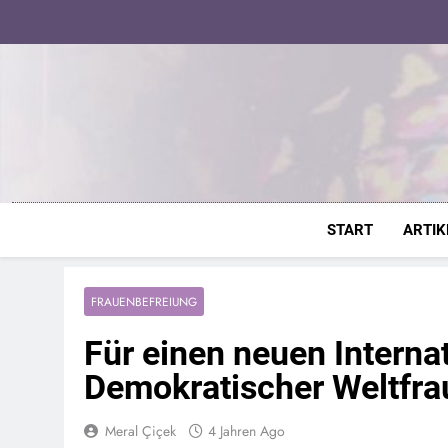
Skip
to
content
START
ARTIK
FRAUENBEFREIUNG
Für einen neuen Interna
Demokratischer Weltfr
Meral Çiçek
4 Jahren Ago