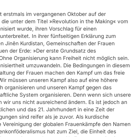
 erstmals im vergangenen Oktober auf der
, die unter dem Titel »Revolution in the Making« vom
siert wurde, ihren Vorschlag für einen
terbreitet. In ihrer fünfseitigen Erklärung zum
lên Jinên Kurdistan, Gemeinschaften der Frauen
uen der Erde: »Der erste Grundsatz des
Ohne Organisierung kann Freiheit nicht möglich sein.
ganisiertheit umzuwandeln. Die Bedingungen in diesem
 Haltung der Frauen machen den Kampf um das freie
Wir müssen unseren Kampf also auf eine höhere
ch organisieren und unseren Kampf gegen das
haftliche System organisieren. Denn wenn sich unsere
n wir uns nicht ausreichend ändern. Es ist jedoch an
klichen und das 21. Jahrhundert in eine Zeit der
ungen sind reifer als je zuvor. Als kurdische
ie Vereinigung der globalen Frauenkämpfe den Namen
nkonföderalismus hat zum Ziel, die Einheit des