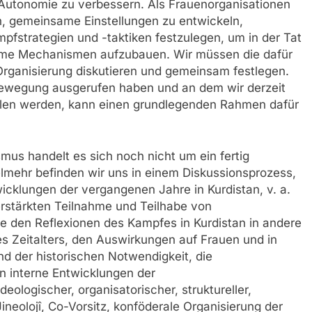
Autonomie zu verbessern. Als Frauenorganisationen
n, gemeinsame Einstellungen zu entwickeln,
strategien und -taktiken festzulegen, um in der Tat
me Mechanismen aufzubauen. Wir müssen die dafür
Organisierung diskutieren und gemeinsam festlegen.
 Bewegung ausgerufen haben und an dem wir derzeit
eilen werden, kann einen grundlegenden Rahmen dafür
us handelt es sich noch nicht um ein fertig
lmehr befinden wir uns in einem Diskussionsprozess,
wicklungen der vergangenen Jahre in Kurdistan, v. a.
erstärkten Teilnahme und Teilhabe von
ie den Reflexionen des Kampfes in Kurdistan in andere
es Zeitalters, den Auswirkungen auf Frauen und in
 der historischen Notwendigkeit, die
n interne Entwicklungen der
ologischer, organisatorischer, struktureller,
Jineolojî, Co-Vorsitz, konföderale Organisierung der