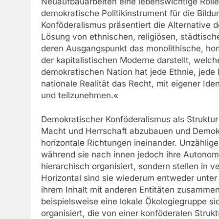
Neuaufbauarbeiten eine lebenswichtige Roll
demokratische Politikinstrument für die Bil
Konföderalismus präsentiert die Alternative 
Lösung von ethnischen, religiösen, städtisch
deren Ausgangspunkt das monolithische, hom
der kapitalistischen Moderne darstellt, welch
demokratischen Nation hat jede Ethnie, jede R
nationale Realität das Recht, mit eigener Ide
und teilzunehmen.«
Demokratischer Konföderalismus als Struktur w
Macht und Herrschaft abzubauen und Demokrat
horizontale Richtungen ineinander. Unzählige 
während sie nach innen jedoch ihre Autonomi
hierarchisch organisiert, sondern stellen in 
Horizontal sind sie wiederum entweder unte
ihrem Inhalt mit anderen Entitäten zusammen o
beispielsweise eine lokale Ökologiegruppe s
organisiert, die von einer konföderalen Struk