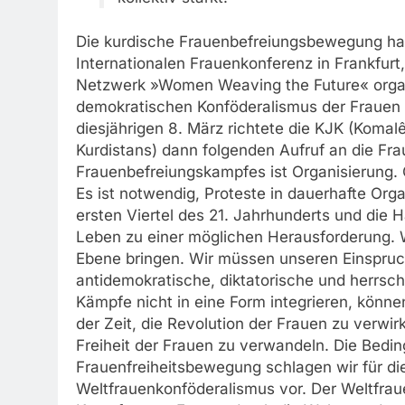
Die kurdische Frauenbefreiungsbewegung hat
Internationalen Frauenkonferenz in Frankfurt
Netzwerk »Women Weaving the Future« organi
demokratischen Konföderalismus der Frauen un
diesjährigen 8. März richtete die KJK (Koma
Kurdistans) dann folgenden Aufruf an die Fra
Frauenbefreiungskampfes ist Organisierung. 
Es ist notwendig, Proteste in dauerhafte Or
ersten Viertel des 21. Jahrhunderts und die
Leben zu einer möglichen Herausforderung. 
Ebene bringen. Wir müssen unseren Einspru
antidemokratische, diktatorische und herrsc
Kämpfe nicht in eine Form integrieren, könne
der Zeit, die Revolution der Frauen zu verwir
Freiheit der Frauen zu verwandeln. Die Beding
Frauenfreiheitsbewegung schlagen wir für d
Weltfrauenkonföderalismus vor. Der Weltfraue