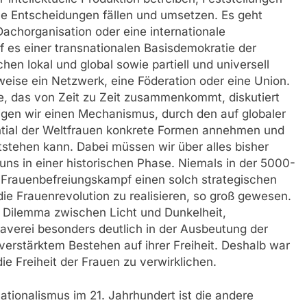
e Entscheidungen fällen und umsetzen. Es geht
achorganisation oder eine internationale
f es einer transnationalen Basisdemokratie der
hen lokal und global sowie partiell und universell
sweise ein Netzwerk, eine Föderation oder eine Union.
de, das von Zeit zu Zeit zusammenkommt, diskutiert
igen wir einen Mechanismus, durch den auf globaler
ential der Weltfrauen konkrete Formen annehmen und
tstehen kann. Dabei müssen wir über alles bisher
ns in einer historischen Phase. Niemals in der 5000-
r Frauenbefreiungskampf einen solch strategischen
ie Frauenrevolution zu realisieren, so groß gewesen.
as Dilemma zwischen Licht und Dunkelheit,
laverei besonders deutlich in der Ausbeutung der
 verstärktem Bestehen auf ihrer Freiheit. Deshalb war
ie Freiheit der Frauen zu verwirklichen.
ationalismus im 21. Jahrhundert ist die andere