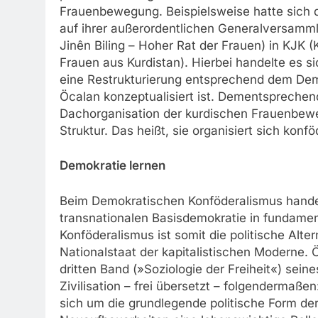
Frauenbewegung. Beispielsweise hatte sich d
auf ihrer außerordentlichen Generalversam
Jinên Biling – Hoher Rat der Frauen) in KJK
Frauen aus Kurdistan). Hierbei handelte es 
eine Restrukturierung entsprechend dem Dem
Öcalan konzeptualisiert ist. Dementsprechend
Dachorganisation der kurdischen Frauenbewe
Struktur. Das heißt, sie organisiert sich konfö
Demokratie lernen
Beim Demokratischen Konföderalismus handelt
transnationalen Basisdemokratie in fundamen
Konföderalismus ist somit die politische Al
Nationalstaat der kapitalistischen Moderne. 
dritten Band (»Soziologie der Freiheit«) sei
Zivilisation – frei übersetzt – folgendermaß
sich um die grundlegende politische Form de