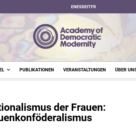
EN
ES
DE
IT
FR
Academy Of Dem
EL
PUBLIKATIONEN
VERANSTALTUNGEN
ÜBER UN
tionalismus der Frauen:
auenkonföderalismus