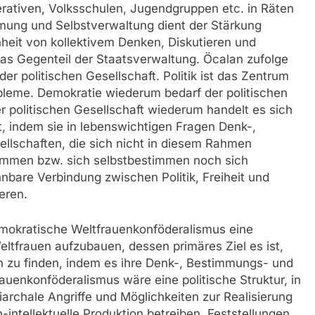
ativen, Volksschulen, Jugendgruppen etc. in Räten
immung und Selbstverwaltung dient der Stärkung
nheit von kollektivem Denken, Diskutieren und
 das Gegenteil der Staatsverwaltung. Öcalan zufolge
r politischen Gesellschaft. Politik ist das Zentrum
obleme. Demokratie wiederum bedarf der politischen
er politischen Gesellschaft wiederum handelt es sich
ert, indem sie in lebenswichtigen Fragen Denk-,
llschaften, die sich nicht in diesem Rahmen
stimmen bzw. sich selbstbestimmen noch sich
nbare Verbindung zwischen Politik, Freiheit und
eren.
demokratische Weltfrauenkonföderalismus eine
eltfrauen aufzubauen, dessen primäres Ziel es ist,
n zu finden, indem es ihre Denk-, Bestimmungs- und
frauenkonföderalismus wäre eine politische Struktur, in
archale Angriffe und Möglichkeiten zur Realisierung
intellektuelle Produktion betreiben, Feststellungen