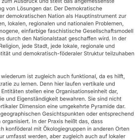
e zum Ausdruck und stellt das angemessenste
dung von Lösungen dar. Der Demokratische
der demokratischen Nation als Haupt­instrument zur
en, lokalen, regionalen und nationalen Problemen,
ogene, einfarbige faschistische Gesellschaftsmodell
es durch den Nationalstaat geschaffen wird. In der
eligion, jede Stadt, jede lokale, regionale und
ntität und demokratisch-föderaler Struktur teilzuhaben
iederum ist zugleich auch funktional, da es hilft,
ie zu lernen. Denn hier laufen vertikale und
Entitäten stellen eine Organisationseinheit dar,
e und Eigenständigkeit bewahren. Sie sind nicht
vertikaler Dimension eine umgekehrte Pyramide dar.
r geographischen Gesichtspunkten oder entsprechend
rganisiert. In der Praxis heißt das, dass
ich konföderal mit Ökologiegruppen in anderen Orten
tur umfasst werden, aber zugleich auch auf lokaler