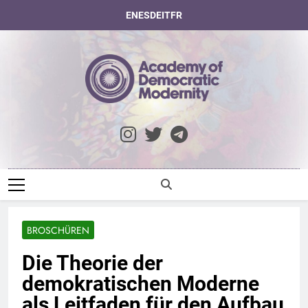
Skip
EN
ES
DE
IT
FR
to
content
Academy Of
Democratic
Modernity
BROSCHÜREN
Die Theorie der
demokratischen Moderne
als Leitfaden für den Aufbau