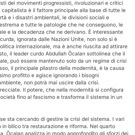
sti dei movimenti progressisti, rivoluzionari e critici
pitalista è il fattore principale alla base di tutte le
à e i disastri ambientali, le divisioni sociali e
ne estrema e tutte le patologie che ne conseguono, le
ale e la decadenza che ne derivano. È interessante
à curda, ignorata dalle Nazioni Unite, non solo si è
olitica internazionale, ma è anche riuscita ad attirare
sto, il leader curdo Abdullah Öcalan sottolinea che il
obale, può essere mantenuto solo da un regime di crisi
so, il principale pilastro della modernità, è la causa
ssimo profitto e agisce ignorando i bisogni
ambiente, non potrà mai uscire dalla crisi.
cciate. Il potere, che nella modernità si configura
cietà fino al fascismo e trasforma il sistema in un
e sta cercando di gestire la crisi del sistema. I vari
 in bilico tra restaurazione e riforma. Nel quarto
a, Öcalan analizza in modo approfondito gli sforzi dei