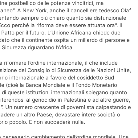
ine postbellico delle potenze vincitrici, ma
aneo”. A New York, anche il cancelliere tedesco Olaf
ventando sempre più chiaro quanto sia disfunzionale
 Ecco perché la riforma deve essere attuata ora”. Il
 Patto per il futuro. L’Unione Africana chiede due
dato che il continente ospita un miliardo di persone e
i Sicurezza riguardano l’Africa.
a riformare l’ordine internazionale, il che include
osizione del Consiglio di Sicurezza delle Nazioni Unite,
rio internazionale a favore del cosiddetto Sud
nale (cioè la Banca Mondiale e il Fondo Monetario
i di queste istituzioni internazionali spiegano quanto
 Riferendosi al genocidio in Palestina e ad altre guerre,
”. Un numero crescente di governi sta calpestando e
nvadere un altro Paese, devastare intere società o
rio popolo. E non succederà nulla.
 un necessario cambiamento dell’ordine mondiale. Una