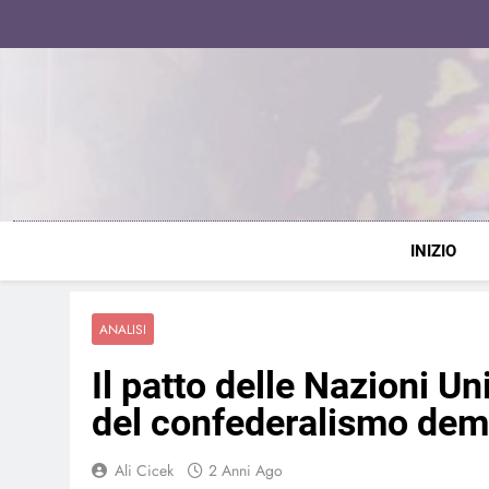
Skip
to
content
INIZIO
ANALISI
Il patto delle Nazioni Uni
del confederalismo dem
Ali Cicek
2 Anni Ago