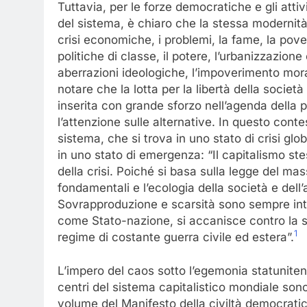
Tuttavia, per le forze democratiche e gli attivi
del sistema, è chiaro che la stessa modernità ca
crisi economiche, i problemi, la fame, la povert
politiche di classe, il potere, l’urbanizzazio
aberrazioni ideologiche, l’impoverimento mor
notare che la lotta per la libertà della societ
inserita con grande sforzo nell’agenda della p
l’attenzione sulle alternative. In questo conte
sistema, che si trova in uno stato di crisi gl
in uno stato di emergenza: “Il capitalismo stes
della crisi. Poiché si basa sulla legge del ma
fondamentali e l’ecologia della società e dell’
Sovrapproduzione e scarsità sono sempre intre
come Stato-nazione, si accanisce contro la so
1
regime di costante guerra civile ed estera”.
L’impero del caos sotto l’egemonia statunitens
centri del sistema capitalistico mondiale sono
volume del Manifesto della civiltà democratic