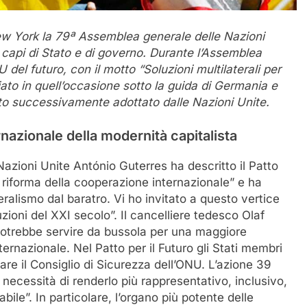
ew York la 79ª Assemblea generale delle Nazioni
 capi di Stato e di governo. Durante l’Assemblea
del futuro, con il motto “Soluzioni multilaterali per
iato in quell’occasione sotto la guida di Germania e
ato successivamente adottato dalle Nazioni Unite.
ernazionale della modernità capitalista
Nazioni Unite António Guterres ha descritto il Patto
 riforma della cooperazione internazionale” e ha
teralismo dal baratro. Vi ho invitato a questo vertice
zioni del XXI secolo”. Il cancelliere tedesco Olaf
 potrebbe servire da bussola per una maggiore
ernazionale. Nel Patto per il Futuro gli Stati membri
are il Consiglio di Sicurezza dell’ONU. L’azione 39
necessità di renderlo più rappresentativo, inclusivo,
ile”. In particolare, l’organo più potente delle