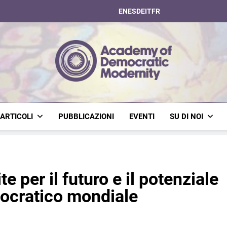
EN
ES
DE
IT
FR
Academy Of Dem
ARTICOLI
PUBBLICAZIONI
EVENTI
SU DI NOI
te per il futuro e il potenziale
ocratico mondiale