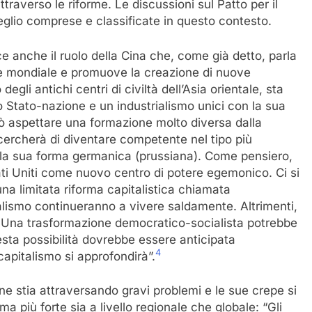
traverso le riforme. Le discussioni sul Patto per il
glio comprese e classificate in questo contesto.
e anche il ruolo della Cina che, come già detto, parla
ne mondiale e promuove la creazione di nuove
degli antichi centri di civiltà dell’Asia orientale, sta
 Stato-nazione e un industrialismo unici con la sua
 può aspettare una formazione molto diversa dalla
 cercherà di diventare competente nel tipo più
 la sua forma germanica (prussiana). Come pensiero,
tati Uniti come nuovo centro di potere egemonico. Ci si
a limitata riforma capitalistica chiamata
ialismo continueranno a vivere saldamente. Altrimenti,
o. Una trasformazione democratico-socialista potrebbe
sta possibilità dovrebbe essere anticipata
4
capitalismo si approfondirà”.
ne stia attraversando gravi problemi e le sue crepe si
ema più forte sia a livello regionale che globale: “Gli