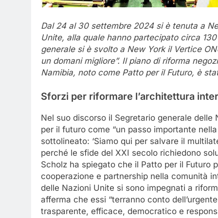
Dal 24 al 30 settembre 2024 si è tenuta a N
Unite, alla quale hanno partecipato circa 130
generale si è svolto a New York il Vertice ONU 
un domani migliore”. Il piano di riforma negoz
Namibia, noto come Patto per il Futuro, è st
Sforzi per riformare l’architettura int
Nel suo discorso il Segretario generale delle 
per il futuro come “un passo importante nella
sottolineato: ‘Siamo qui per salvare il multila
perché le sfide del XXI secolo richiedono solu
Scholz ha spiegato che il Patto per il Futuro
cooperazione e partnership nella comunità int
delle Nazioni Unite si sono impegnati a riform
afferma che essi “terranno conto dell’urgente 
trasparente, efficace, democratico e responsab