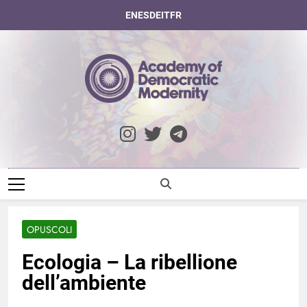
Skip
EN
ES
DE
IT
FR
to
content
Academy Of
Democratic
Modernity
OPUSCOLI
Ecologia – La ribellione
dell’ambiente