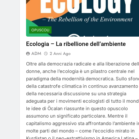
OPUSCOLI
Ecologia – La ribellione dell’ambiente
ADM
2 Anni Ago
Oltre alla democrazia radicale e alla liberazione del
donne, anche l’ecologia è un pilastro centrale nel
paradigma della modernità democratica. Sullo sfo
della catastrofe climatica in continuo avanzamento
della necessaria discussione su una strategia
adeguata per i movimenti ecologisti di tutto il mond
le idee di Öcalan riassunte in questo opuscolo
assumono un significato particolare. Mentre il
capitalismo aggressivo sta affrontando l’ambiente i
molte parti del mondo – come l’ecocidio mirato in
Kurdistan o il neo-estrattivismo in America Latina – 