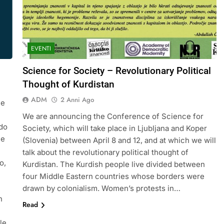
EVENTI
Science for Society – Revolutionary Political
Thought of Kurdistan
ADM
2 Anni Ago
le
We are announcing the Conference of Science for
ndo
Society, which will take place in Ljubljana and Koper
 e
(Slovenia) between April 8 and 12, and at which we will
talk about the revolutionary political thought of
o,
Kurdistan. The Kurdish people live divided between
four Middle Eastern countries whose borders were
drawn by colonialism. Women’s protests in…
n
Read
le