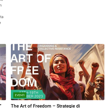
in
ita
e
EVENTI
”
The Art of Freedom – Strategie di