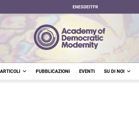
EN
ES
DE
IT
FR
Academy Of Dem
ARTICOLI
PUBBLICAZIONI
EVENTI
SU DI NOI