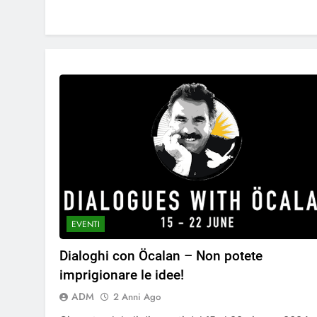
EVENTI
Dialoghi con Öcalan – Non potete
imprigionare le idee!
ADM
2 Anni Ago