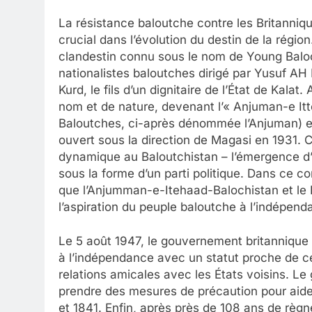
La résistance baloutche contre les Britanniqu
crucial dans l’évolution du destin de la rég
clandestin connu sous le nom de Young Baloc
nationalistes baloutches dirigé par Yusuf AH 
Kurd, le fils d’un dignitaire de l’État de Kala
nom et de nature, devenant l’« Anjuman-e Itt
Baloutches, ci-après dénommée l’Anjuman) et 
ouvert sous la direction de Magasi en 1931. C
dynamique au Baloutchistan – l’émergence d’u
sous la forme d’un parti politique. Dans ce co
que l’Anjumman-e-Itehaad-Balochistan et le K
l’aspiration du peuple baloutche à l’indépend
Le 5 août 1947, le gouvernement britannique 
à l’indépendance avec un statut proche de celu
relations amicales avec les États voisins. L
prendre des mesures de précaution pour aide
et 1841. Enfin, après près de 108 ans de règ