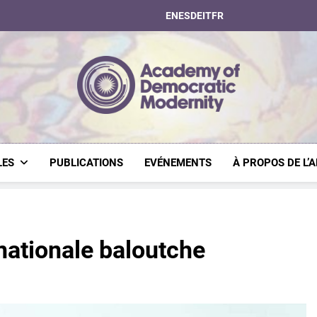
EN
ES
DE
IT
FR
Academy Of Dem
LES
PUBLICATIONS
EVÉNEMENTS
À PROPOS DE L’
 nationale baloutche