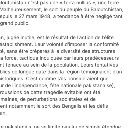
aloutchistan n’est pas une « terra nullius », une terre
. Malheureusement, le sort du peuple du Baloutchistan,
 depuis le 27 mars 1948, a tendance à être négligé tant
 grand public.
 jugée inutile, est le résultat de l’action de l’élite
l’establishment. Leur volonté d’imposer la conformité
ité, sans être préparés à la diversité des structures
 la force, tactique inculquée par leurs prédécesseurs
ent tenace au sein de la population. Leurs tentatives
ablies de longue date dans la région témoignaient d’un
 historiques. C’est comme s’ils considéraient que
ur de l’indépendance, fête nationale pakistanaise),
ercussions de cette tragédie évitable ont été
maines, de perturbations sociétales et de
t notamment le sort des Bengalis et les défis
an.
re pakistanais, ne se limite pas à une simple étendue