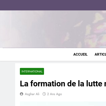
Skip
to
content
ACCUEIL
ARTIC
INTERNATIONAL
La formation de la lutte
Asghar Ali
2 Ans Ago