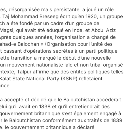
es, désorganisée mais persistante, a joué un rôle
ion. Taj Mohammad Breseeg écrit qu’en 1920, un groupe
h a été fondé par un cadre d’un groupe de
Magsi, qui avait été éduqué en Inde, et Abdul Aziz
t. Après quelques années, l’organisation a changé de
ehad-e Balochan » (Organisation pour l’unité des
passant d’opérations secrètes à un parti politique
ette transition a marqué le début d’une nouvelle
n mouvement nationaliste laïc et non tribal organisé
ntexte, Talpur affirme que des entités politiques telles
alat State National Party (KSNP) reflétaient
ance.
a accepté et décidé que le Baloutchistan accéderait
i qu’il avait en 1838 et qu’il entretiendrait des
e gouvernement britannique s’est également engagé à
r le Baloutchistan conformément aux traités de 1839
ne, le gouvernement britannique a déclaré