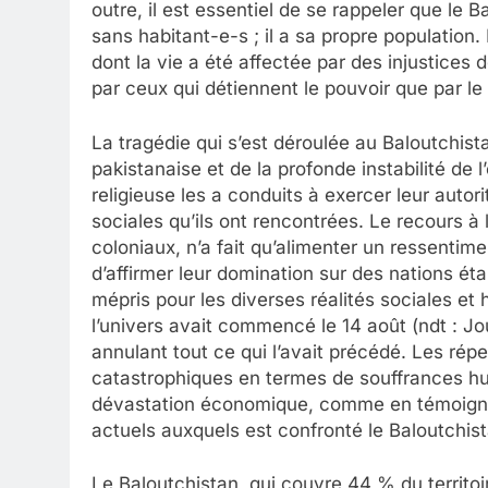
outre, il est essentiel de se rappeler que le B
sans habitant-e-s ; il a sa propre population
dont la vie a été affectée par des injustices
par ceux qui détiennent le pouvoir que par le
La tragédie qui s’est déroulée au Baloutchistan,
pakistanaise et de la profonde instabilité de 
religieuse les a conduits à exercer leur autor
sociales qu’ils ont rencontrées. Le recours à
coloniaux, n’a fait qu’alimenter un ressentim
d’affirmer leur domination sur des nations ét
mépris pour les diverses réalités sociales et
l’univers avait commencé le 14 août (ndt : Jo
annulant tout ce qui l’avait précédé. Les rép
catastrophiques en termes de souffrances hu
dévastation économique, comme en témoignen
actuels auxquels est confronté le Baloutchist
Le Baloutchistan, qui couvre 44 % du territoi