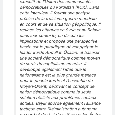
exécutif de l’Union des communautés
démocratiques du Kurdistan (KCK). Dans
cette interview, il fournit une analyse
précise de la troisième guerre mondiale
en cours et de sa situation géopolitique. Il
replace les attaques en Syrie et au Rojava
dans leur contexte, en discute les
implications et propose une perspective
basée sur le paradigme d
é
velopp
é
par le
leader kurde Abdullah Öcalan, et bas
é
sur
une société démocratique comme moyen
de sortir du capitalisme en crise. Il
développe également l’idée que le
nationalisme est la plus grande menace
pour le peuple kurde et l’ensemble du
Moyen-Orient, décrivant le concept de
nation démocratique comme la seule
solution réaliste aux problèmes sociaux
actuels. Bayik aborde également l’alliance
tactique entre l’Administration autonome
du nord et de l’est de la Syrie et les États-