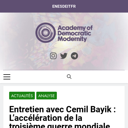
Skip
EN
ES
DE
IT
FR
to
content
Academy Of
Democratic
Modernity
ACTUALITÉS
ANALYSE
Entretien avec Cemil Bayik :
L’accélération de la
troisième guerre mondiale