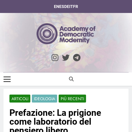
Skip
EN
ES
DE
IT
FR
to
content
Academy Of
Democratic
Modernity
ARTICOLI
IDEOLOGIA
PIÙ RECENTI
Prefazione: La prigione
come laboratorio del
pensiero libero