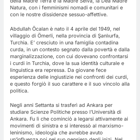
della Madre Terra e la Madre Selva, la Dea Madre
Natura, con i femminismi nomadi e comunitari e
con le nostre dissidenze sessuo-affettive.
Abdullah Öcalan è nato il 4 aprile del 1949, nel
villaggio di Ömerli, nella provincia di Şanlıurfa,
Turchia. E’ cresciuto in una famiglia contadina
curda, in un contesto segnato dalla povertà e dalla
marginalizzazione, con cui dovevano confrontarsi
i curdi in Turchia, dove la sua identità culturale e
linguistica era repressa. Da giovane fece
esperienza delle ingiustizie nei confronti dei curdi,
e questo forgiò il suo carattere e il suo vincolo alla
politica.
Negli anni Settanta si trasferì ad Ankara per
studiare Scienze Politiche presso l’Università di
Ankara. Fu lì che cominciò a legarsi attivamente ai
movimenti di sinistra e si interessò al marxismo-
leninismo, ideologia che avrebbe avuto
un’influenza poi nel suo pensiero degli inizi. Nel