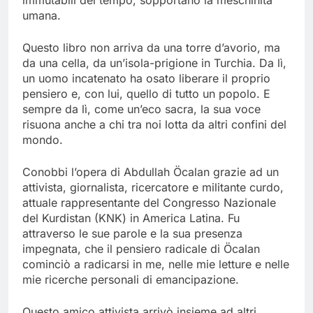
immutabili del tempo, sopportano la meschinità
umana.
Questo libro non arriva da una torre d’avorio, ma
da una cella, da un’isola-prigione in Turchia. Da lì,
un uomo incatenato ha osato liberare il proprio
pensiero e, con lui, quello di tutto un popolo. E
sempre da lì, come un’eco sacra, la sua voce
risuona anche a chi tra noi lotta da altri confini del
mondo.
Conobbi l’opera di Abdullah Öcalan grazie ad un
attivista, giornalista, ricercatore e militante curdo,
attuale rappresentante del Congresso Nazionale
del Kurdistan (KNK) in America Latina. Fu
attraverso le sue parole e la sua presenza
impegnata, che il pensiero radicale di Öcalan
cominciò a radicarsi in me, nelle mie letture e nelle
mie ricerche personali di emancipazione.
Questo amico attivista arrivò insieme ad altri