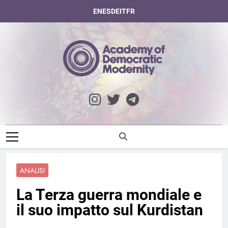
Skip
EN
ES
DE
IT
FR
to
content
Academy Of
Democratic
Modernity
ANALISI
La Terza guerra mondiale e
il suo impatto sul Kurdistan