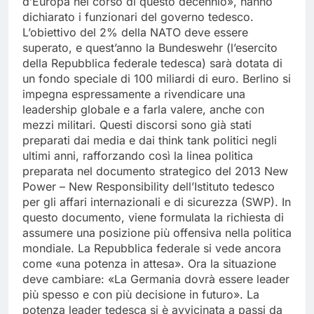
d’Europa nel corso di questo decennio», hanno
dichiarato i funzionari del governo tedesco.
L’obiettivo del 2% della NATO deve essere
superato, e quest’anno la Bundeswehr (l’esercito
della Repubblica federale tedesca) sarà dotata di
un fondo speciale di 100 miliardi di euro. Berlino si
impegna espressamente a rivendicare una
leadership globale e a farla valere, anche con
mezzi militari. Questi discorsi sono già stati
preparati dai media e dai think tank politici negli
ultimi anni, rafforzando così la linea politica
preparata nel documento strategico del 2013 New
Power – New Responsibility dell’Istituto tedesco
per gli affari internazionali e di sicurezza (SWP). In
questo documento, viene formulata la richiesta di
assumere una posizione più offensiva nella politica
mondiale. La Repubblica federale si vede ancora
come «una potenza in attesa». Ora la situazione
deve cambiare: «La Germania dovrà essere leader
più spesso e con più decisione in futuro». La
potenza leader tedesca si è avvicinata a passi da