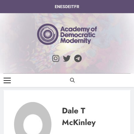
Skip
EN
ES
DE
IT
FR
to
content
Academy Of
Democratic
Modernity
Dale T
McKinley