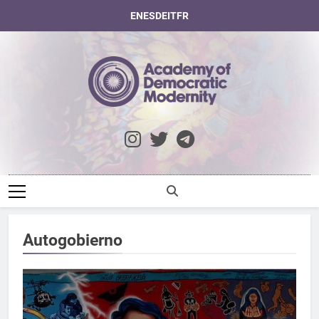
Saltar
EN
ES
DE
IT
FR
al
contenido
Academy Of
Democratic
Modernity
Autogobierno