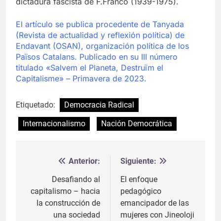
dictadura fascista de F.Franco (1939-1975).
El artículo se publica procedente de Tanyada
(Revista de actualidad y reflexión política) de
Endavant (OSAN), organización política de los
Països Catalans. Publicado en su III número
titulado «Salvem el Planeta, Destruïm el
Capitalisme» – Primavera de 2023.
Etiquetado:
Democracia Radical
Internacionalismo
Nación Democrática
Anterior:
Siguiente:
Navegación
de
Desafiando al
El enfoque
capitalismo – hacia
pedagógico
entradas
la construcción de
emancipador de las
una sociedad
mujeres con Jineoloji