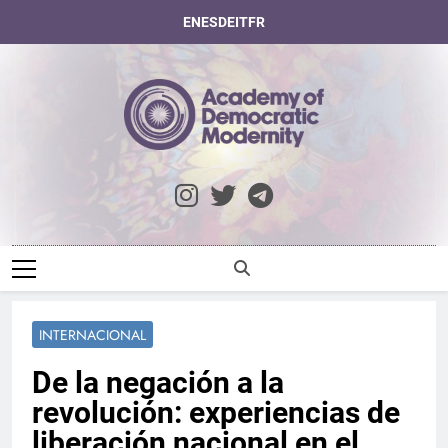
Saltar
EN
ES
DE
IT
FR
al
contenido
Academy Of
Democratic
Modernity
INTERNACIONAL
De la negación a la
revolución: experiencias de
liberación nacional en el