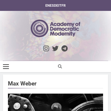
Saltar
EN
ES
DE
IT
FR
al
contenido
Academy Of
Democratic
Modernity
Max Weber